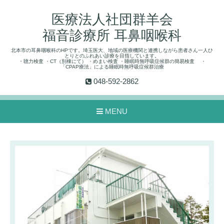
医療法人社団群羊会
福音診療所 耳鼻咽喉科
北本市の耳鼻咽喉科のHPです。埼玉医大、地域の医療機関と連携しながら患者さん一人ひ
とりとのふれあい診療を目指しています。
・聴力検査 ・CT（別棟にて） ・めまい検査 ・睡眠時無呼吸症候群の簡易検査 ・
「CPAP療法」による睡眠時無呼吸症候群治療
048-592-2862
MENU