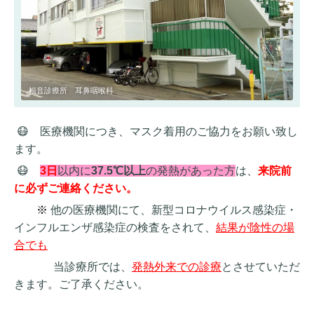
福音診療所 耳鼻咽喉科
😷 医療機関につき、マスク着用のご協力をお願い致し
ます。
😷
3日
以内に
37.5℃以上
の発熱があった方
は、
来院前
に必ずご連絡ください。
※
他の医療機関にて、新型コロナウイルス感染症・
インフルエンザ感染症の検査をされて、
結果が陰性の場
合でも
当診療所では、
発熱外来での診療
とさせていただ
きます。ご了承ください。