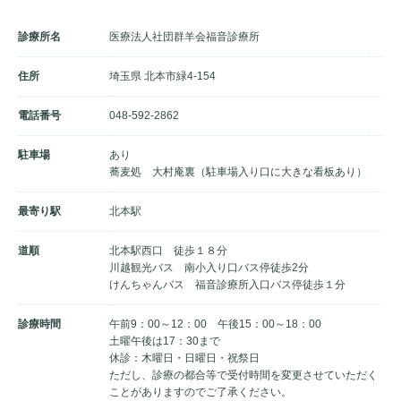
診療所名
医療法人社団群羊会福音診療所
住所
埼玉県 北本市緑4-154
電話番号
048-592-2862
駐車場
あり
蕎麦処 大村庵裏（駐車場入り口に大きな看板あり）
最寄り駅
北本駅
道順
北本駅西口 徒歩１８分
川越観光バス 南小入り口バス停徒歩2分
けんちゃんバス 福音診療所入口バス停徒歩１分
診療時間
午前9：00～12：00 午後15：00～18：00
土曜午後は17：30まで
休診：木曜日・日曜日・祝祭日
ただし、診療の都合等で受付時間を変更させていただく
ことがありますのでご了承ください。