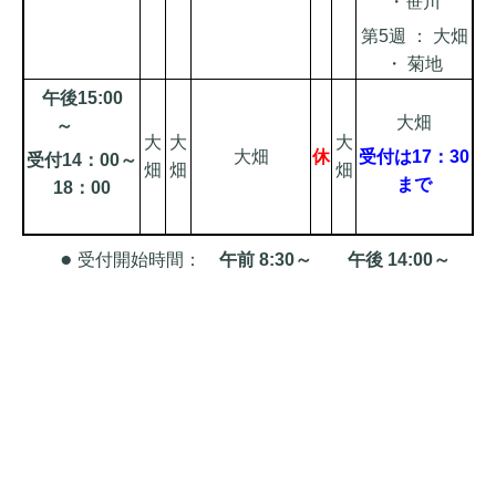
・笹川
第5週 ： 大畑
・ 菊地
午後15:00
大畑
～
大
大
大
大畑
休
受付は17：30
受付14：00～
畑
畑
畑
まで
18：00
●
受付開始時間：
午前 8:30～ 午後 14:00～