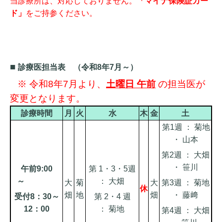
当診療所は、対応しておりません。
「マイナ保険証カー
ド」
をご持参ください。
■
診療医担当表 （令和8年7月～）
※ 令和8年7月より、
土曜日 午前
の担当医が
変更となります。
診療時間
月
火
水
木
金
土
第1週 ： 菊地
・ 山本
第2週 ： 大畑
・ 笹川
午前9:00
第 1・3・5週
～
： 大畑
大
菊
大
第3週 ：
菊地
休
畑
地
畑
・ 藤﨑
受付8：30～
第 2・4 週
12：00
：
菊地
第4週 ： 大畑